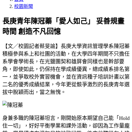
校園新聞
長庚青年陳冠蓁「愛人如己」 妥善規畫
時間 創造不凡回憶
【文╱校園記者蔡旻諭】長庚大學資訊管理學系陳冠蓁
積極參與系上和社團的活動，在大學四年期間不只擔任
系學會學術長，在光鹽團契和雄屏會同樣也是幹部要
角，即使如此，仍保持在學成績優異，總成績系排名第
一，並爭取校外實習機會，並在資訊種子培訓計畫以第
二名的優秀成績結業，今年更從競爭激烈的長庚青年選
拔中脫穎而出，當之無愧。
身兼多職的陳冠蓁坦言，剛開始原本期望自己能「Hold
住一切」，好好平衡學業和課外活動，卻因為工作量龐