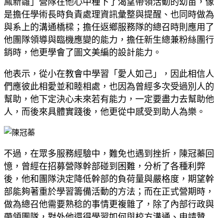
鳳新雛」營隊在他心中種下了渴望帶領活動的幼苗，像
是擔任學術長時負責處理資訊彙整與提醒、也同時做為
與系上的溝通橋樑；擔任返鄉服務隊的總召時則應用了
他團隊領導與臨機應變的能力，擔任新生總兼粉絲團行
銷時，他更學會了圖文美編的設計能力。
他表示，從小在教會中學習「愛人如己」，因此相信人
們應彼此相愛並和睦相處，也因為曾經多次受過別人的
幫助，他下定決心未來若有能力，一定要盡力去幫助他
人，而後來具體實踐後，他更從中感受到助人為樂。
不過，在眾多服務經驗中，難免也遇到挫折，陳冠蓁回
憶，曾經在招募營隊幹部碰到困難，分析了各種利弊
後，他和團隊決定降低幹部的負荷量與嚴格度，期望幹
部能夠著重於學習籌備活動的方法；而在正式營期時，
做為總召他需要熟稔的事情更複雜了，除了內部行政與
帶領團隊，對外他還得學習如何與校方溝通、申請贊