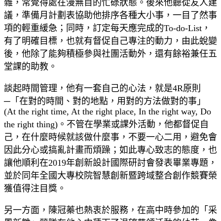
雜，常覺得處在漫無目的忙碌狀態。後來他聽從友人建
議，準備月計劃表協助他排序各種大小事，一目了然事
項的輕重緩急；同時，訂定每天應完成的To-do-List，
有了明確目標，也就有督促自己專注的動力，由此蛻變
後，他除了能夠積極參與社團活動外，還有餘裕兼任五
堂課的助教。
談起時間管理，他有一套自己的心法，就是4R原則
─「在對的時間、對的地點，用對的方法做對的事」
(At the right time, At the right place, In the right way, Do
the right thing)。不管在學業或課外活動，他都督促自
己，在什麼時候就該做什麼事，不要一心二用，避免會
因此分心或搞亂計畫而煩躁；如此專心致志的態度，也
讓他順利在2019年創新設計國際研討會發表畢業專題，
並於同年全國大專校院智慧創新暨跨域整合創作競賽榮
獲值得注目獎。
另一方面，陳冠蓁也熱衷於服務，在高中時參加的「采