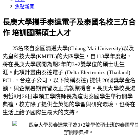
焦點新聞
長庚大學攜手泰達電子及泰國名校三方合
作 培訓國際碩士人才
25
名來自泰國清邁大學
(Chiang Mai University)
以及
先皇科技大學
(KMITL)
的大四學生，自
113
學年度起，
將在長庚大學展開為期
2
年的
3+2
雙學位的碩士班生
涯。此項計畫由泰達電子
(Delta Electronics (Thailand)
PCL.
，台達子公司，以下簡稱泰達
)
提供
20
個獎學金名
額，與企業暑期實習及正式就業機會。長庚大學校長湯
明哲
8
月
26
日率領工學院師長為這班泰國學生舉行開學
典禮，校方除了提供全英語的學習與研究環境，也將在
生活上給予國際生最大的支持。