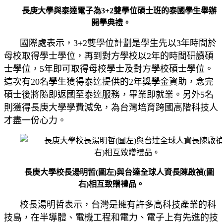
長庚大學與泰達電子為3+
2雙學位碩士班的泰國學生舉辦
開學典禮。
國際處表示，
3+2
雙學位計劃是學生先以
3
年時間於
母校取得學士學位，再到對方學校以
2
年的時間研讀碩
士學位，
5
年即可取得母校學士及對方學校碩士學位。
這次有
20
名學生獲得泰達提供的
2
年獎學金資助，念完
碩士後將隨即返國至泰達服務，畢業即就業。另外
5
名
則獲得長庚大學學費減免，為台灣培育跨國高階科技人
才盡一份心力。
長庚大學校長湯明哲(圖左)與台達全球人資長陳啟禎(
圖
右)相互致贈禮品。
校長湯明哲表示，台灣是擁有許多高科技產業的科
技島，在半導體、電機工程和電力、電子上有先進的技