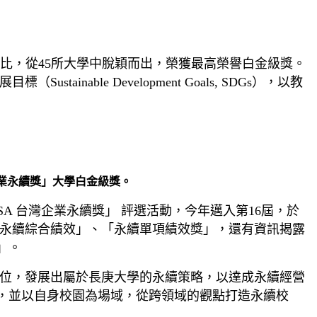
評比，從
45
所大學中脫穎而出，榮獲最高榮譽白金級獎。
展目標（
Sustainable Development Goals, SDGs
），以教
灣企業永續獎」大學白金級獎。
SA
台灣企業永續獎」 評選活動，今年邁入第
16
屆，於
永續綜合績效」、「永續單項績效獎」，還有資訊揭露
」。
位，發展出屬於長庚大學的永續策略，以達成永續經營
，並以自身校園為場域，從跨領域的觀點打造永續校