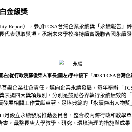
學白金級獎
lity Report
），參加
TCSA
台灣企業永續獎「永續報告」
長代表領取獎項，承諾未來學校將持續實踐聯合國永續發
圖右)從行政院蘇俊榮人事長(圖左)手中接下「2023 TCSA台
界善盡企業社會責任，邁向企業永續發展，每年舉辦「
TC
獎表揚四大獎項類別，分別是鼓勵各界執行永續績效的「
續發展相關工作貢獻卓著、足堪典範的「永續傑出人物獎
11
月設立永續發展推動委員會，整合校內跨行政和教學單
告書，彙整長庚大學教學、研究、環境治理的措施與成果